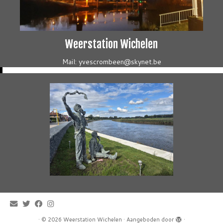
Weerstation Wichelen
Mail: yvescrombeen@skynet.be
·
© 2026
Weerstation Wichelen
·
Aangeboden door
·