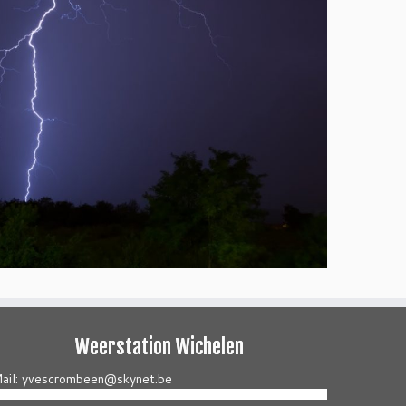
Weerstation Wichelen
ail: yvescrombeen@skynet.be