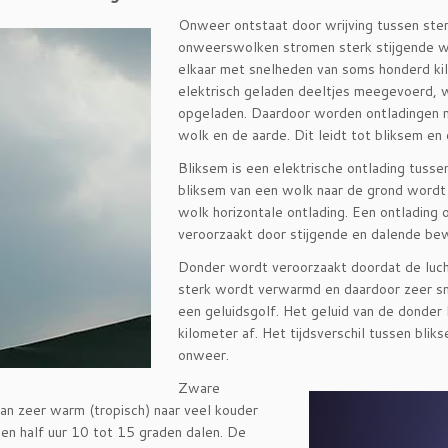
Onweer ontstaat door wrijving tussen ster
onweerswolken stromen sterk stijgende wa
elkaar met snelheden van soms honderd ki
elektrisch geladen deeltjes meegevoerd,
opgeladen. Daardoor worden ontladingen m
wolk en de aarde. Dit leidt tot bliksem en
Bliksem is een elektrische ontlading tuss
bliksem van een wolk naar de grond wordt 
wolk horizontale ontlading. Een ontlading 
veroorzaakt door stijgende en dalende be
Donder wordt veroorzaakt doordat de lucht
sterk wordt verwarmd en daardoor zeer sne
een geluidsgolf. Het geluid van de donder
kilometer af. Het tijdsverschil tussen bli
onweer.
Zware
an zeer warm (tropisch) naar veel kouder
een half uur 10 tot 15 graden dalen. De