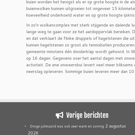
buien worden het hevigst als er op grote hoogte in de a
buienwolken kunnen uitgroeien tot ongeveer 15 kilomet
hoeveelheid onderkoeld water en op grote hoogte ijskrist
In zo’n wolkencomplex met sterk stijgende en dalende l
lange weg te gaan voor ze het aardoppervlak bereiken. 
en dat verklaart de flinke druppels of hagelstenen die u
kunnen hagelstenen zo groot als tennisballen producere
gemeente minstens één donderklap wordt gehoord. In Wi
op 16 dagen. Gegevens over het aantal dagen met onwee
activiteit. De ene onweersbui levert veel meer bliksems
neerslag opleveren. Sommige buien leveren meer dan 10 mi
Vorige berichten
2 augustus
Droge julimaand was ook zeer warm en zonnig
2026