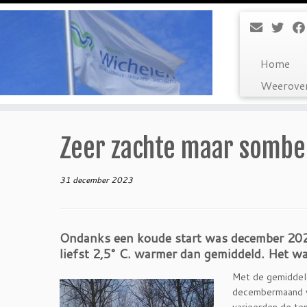
Ga
naar
inhoud
Home
Weerover
Zeer zachte maar somb
31 december 2023
Ondanks een koude start was december 202
liefst 2,5° C. warmer dan gemiddeld. Het wa
Met de gemiddel
decembermaand vo