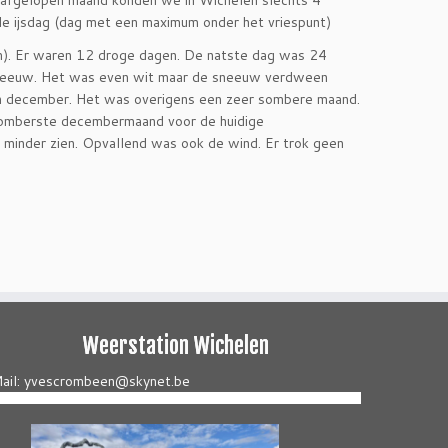
 afgelopen maand konden we in Wichelen slechts 4
le ijsdag (dag met een maximum onder het vriespunt)
m). Er waren 12 droge dagen. De natste dag was 24
sneeuw. Het was even wit maar de sneeuw verdween
in december. Het was overigens een zeer sombere maand.
 somberste decembermaand voor de huidige
 minder zien. Opvallend was ook de wind. Er trok geen
Weerstation Wichelen
ail: yvescrombeen@skynet.be