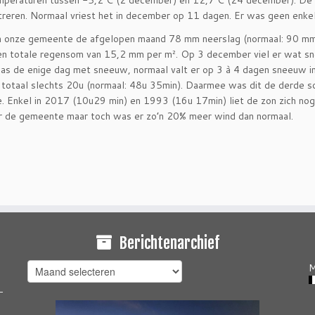
emperaturen tussen -5,2°C (2 december) en 12,7°C (24 december). De
treren. Normaal vriest het in december op 11 dagen. Er was geen enke
r in onze gemeente de afgelopen maand 78 mm neerslag (normaal: 90 m
n totale regensom van 15,2 mm per m². Op 3 december viel er wat 
as de enige dag met sneeuw, normaal valt er op 3 à 4 dagen sneeuw 
 totaal slechts 20u (normaal: 48u 35min). Daarmee was dit de derde
e. Enkel in 2017 (10u29 min) en 1993 (16u 17min) liet de zon zich nog
r de gemeente maar toch was er zo’n 20% meer wind dan normaal.
Berichtenarchief
Berichtenarchief
M