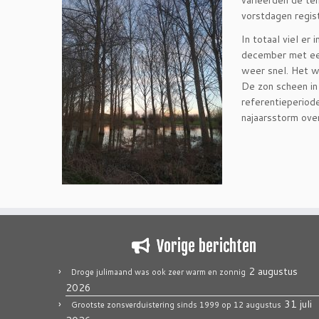
varieerden de t
vorstdagen regis
In totaal viel e
december met ee
weer snel. Het w
De zon scheen in
referentieperiod
najaarsstorm ove
Vorige berichten
2 augustus
Droge julimaand was ook zeer warm en zonnig
2026
31 juli
Grootste zonsverduistering sinds 1999 op 12 augustus