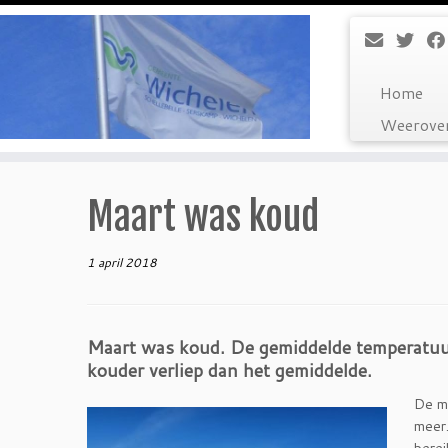
Ga
naar
inhoud
Home
Weerover
Maart was koud
1 april 2018
Maart was koud. De gemiddelde temperatuu
kouder verliep dan het gemiddelde.
De ma
meer