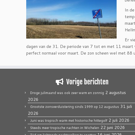
berei
In de
tempe
maart
Hellm
Er vi
dagen van de 31. De periode van 7 tot en met 11 maart 
perfect normaal voor maart. De zon scheen wel met 88 u
Vorige berichten
2 augustus
Droge julimaand was ook zeer warm en zonnig
2026
31 juli
Grootste zonsverduistering sinds 1999 op 12 augustus
2026
2 juli 2026
Juni was tropisch warm met historische hittegolf
22 juni 2026
Steeds meer tropische nachten in Wichelen
16 juni 2026