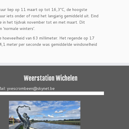
uur liep op 11 maart op tot 16,3°C, de hoogste
 iets onder of rond het langjarig gemiddeld uit. Eind
in het tijdvak november tot en met maart. Dit
 ‘normale winters’.
le hoeveelheid van 63 millimeter. Het regende op 17
t 4,1 meter per seconde was gemiddelde windsnelheid
Weerstation Wichelen
ail: yvescrombeen@skynet.be