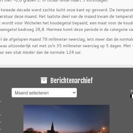
kt met -6,8 graden°C. In totaal telde maart 5 vorstdagen.
 tweede decade werd zachte lucht onze kant op gevoerd. De temperat
ratuur deze maand. Het laatste deel van de maand kwam de temperatuur
 wordt voor Wichelen het koudegetal bepaald, een maat voor de koude 
anngetal bedroeg 28,8. Hiermee komt deze periode in de categorie van
el de afgelopen maand 78 millimeter neerslag, iets meer dan de norma
was uitzonderlijk nat met zo’n 35 millimeter neerslag op 5 dagen. Me
ur een stuk minder dan de normale 124 uur.
Berichtenarchief
Berichtenarchief
M