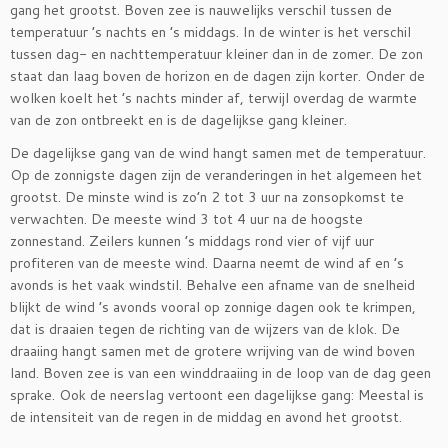
gang het grootst. Boven zee is nauwelijks verschil tussen de
temperatuur ’s nachts en ’s middags. In de winter is het verschil
tussen dag- en nachttemperatuur kleiner dan in de zomer. De zon
staat dan laag boven de horizon en de dagen zijn korter. Onder de
wolken koelt het ’s nachts minder af, terwijl overdag de warmte
van de zon ontbreekt en is de dagelijkse gang kleiner.
De dagelijkse gang van de wind hangt samen met de temperatuur.
Op de zonnigste dagen zijn de veranderingen in het algemeen het
grootst. De minste wind is zo’n 2 tot 3 uur na zonsopkomst te
verwachten. De meeste wind 3 tot 4 uur na de hoogste
zonnestand. Zeilers kunnen ’s middags rond vier of vijf uur
profiteren van de meeste wind. Daarna neemt de wind af en ’s
avonds is het vaak windstil. Behalve een afname van de snelheid
blijkt de wind ’s avonds vooral op zonnige dagen ook te krimpen,
dat is draaien tegen de richting van de wijzers van de klok. De
draaiing hangt samen met de grotere wrijving van de wind boven
land. Boven zee is van een winddraaiing in de loop van de dag geen
sprake. Ook de neerslag vertoont een dagelijkse gang: Meestal is
de intensiteit van de regen in de middag en avond het grootst.