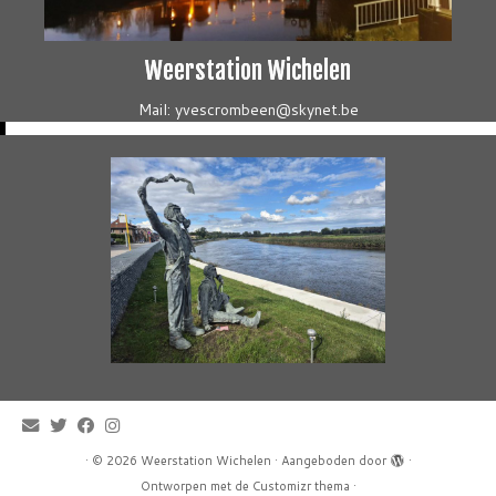
Weerstation Wichelen
Mail: yvescrombeen@skynet.be
·
© 2026
Weerstation Wichelen
·
Aangeboden door
·
Ontworpen met de
Customizr thema
·