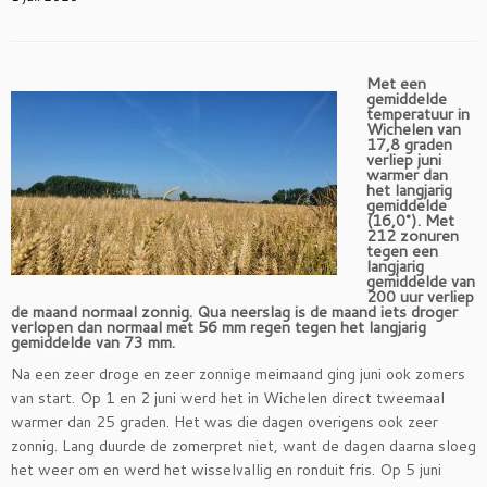
Met een
gemiddelde
temperatuur in
Wichelen van
17,8 graden
verliep juni
warmer dan
het langjarig
gemiddelde
(16,0°). Met
212 zonuren
tegen een
langjarig
gemiddelde van
200 uur verliep
de maand normaal zonnig. Qua neerslag is de maand iets droger
verlopen dan normaal met 56 mm regen tegen het langjarig
gemiddelde van 73 mm.
Na een zeer droge en zeer zonnige meimaand ging juni ook zomers
van start. Op 1 en 2 juni werd het in Wichelen direct tweemaal
warmer dan 25 graden. Het was die dagen overigens ook zeer
zonnig. Lang duurde de zomerpret niet, want de dagen daarna sloeg
het weer om en werd het wisselvallig en ronduit fris. Op 5 juni