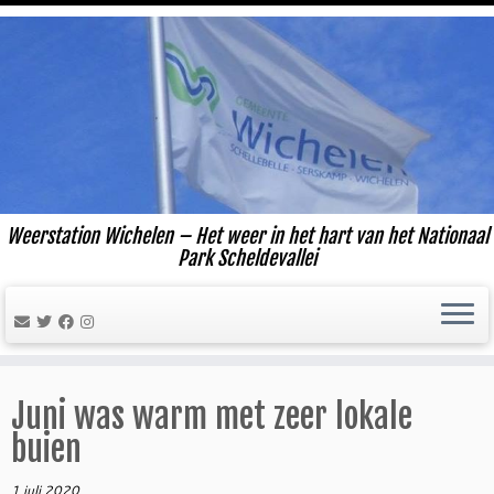
Ga
naar
inhoud
Weerstation Wichelen – Het weer in het hart van het Nationaal
Park Scheldevallei
Juni was warm met zeer lokale
buien
1 juli 2020