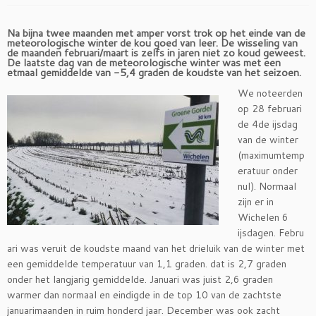
Na bijna twee maanden met amper vorst trok op het einde van de
meteorologische winter de kou goed van leer. De wisseling van
de maanden februari/maart is zelfs in jaren niet zo koud geweest.
De laatste dag van de meteorologische winter was met een
etmaal gemiddelde van -5,4 graden de koudste van het seizoen.
We noteerden
op 28 februari
de 4de ijsdag
van de winter
(maximumtemp
eratuur onder
nul). Normaal
zijn er in
Wichelen 6
ijsdagen. Febru
ari was veruit de koudste maand van het drieluik van de winter met
een gemiddelde temperatuur van 1,1 graden. dat is 2,7 graden
onder het langjarig gemiddelde. Januari was juist 2,6 graden
warmer dan normaal en eindigde in de top 10 van de zachtste
januarimaanden in ruim honderd jaar. December was ook zacht