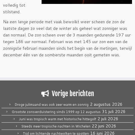
volledig tot
stilstand.
Na een lange periode met vaak bewolkt weer scheen de zon de
laatste dagen zo veel dat de winter als geheel wat zonniger was
dan normaal. De zon scheen over de 3 maanden gedurende 197 uur
tegen 186 uur normaal. Februari was met 145 uur zon een van de
zonnigste februari maanden sinds het begin van de metingen, terwijl
december één van de somberste maanden ooit gemeten was.
Vorige berichten
2 augustus 2026
Droge julimaand was ook zeer warm en zonnig
31 juli 2026
Grootste zonsverduistering sinds 1999 op 12 augustus
2 juli 2026
Juni was tropisch warm met historische hittegolf
22 juni 2026
Steeds meer tropische nachten in Wichelen
16 juni 2026
Tijd om lichtende nachtwolken te spotten