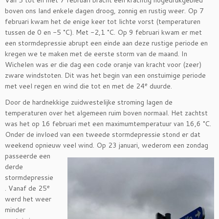
Van 5 tot en met 7 februari bracht een krachtig hogedrukgebied
boven ons land enkele dagen droog, zonnig en rustig weer. Op 7
februari kwam het de enige keer tot lichte vorst (temperaturen
tussen de 0 en -5 °C). Met -2,1 °C. Op 9 februari kwam er met
een stormdepressie abrupt een einde aan deze rustige periode en
kregen we te maken met de eerste storm van de maand. In
Wichelen was er die dag een code oranje van kracht voor (zeer)
zware windstoten. Dit was het begin van een onstuimige periode
e
met veel regen en wind die tot en met de 24
duurde.
Door de hardnekkige zuidwestelijke stroming lagen de
temperaturen over het algemeen ruim boven normaal. Het zachtst
was het op 16 februari met een maximumtemperatuur van 16,6 °C.
Onder de invloed van een tweede stormdepressie stond er dat
weekend opnieuw veel wind. Op 23 januari, wederom een zondag
passeerde een
derde
stormdepressie
e
. Vanaf de 25
werd het weer
minder