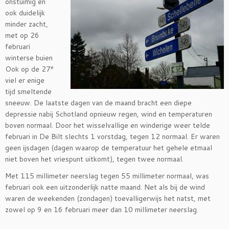
onstuimig en
ook duidelijk
minder zacht,
met op 26
februari
winterse buien
e
Ook op de 27
viel er enige
tijd smeltende
sneeuw. De laatste dagen van de maand bracht een diepe
depressie nabij Schotland opnieuw regen, wind en temperaturen
boven normaal. Door het wisselvallige en winderige weer telde
februari in De Bilt slechts 1 vorstdag, tegen 12 normaal. Er waren
geen ijsdagen (dagen waarop de temperatuur het gehele etmaal
niet boven het vriespunt uitkomt), tegen twee normaal.
Met 115 millimeter neerslag tegen 55 millimeter normaal, was
februari ook een uitzonderlijk natte maand. Net als bij de wind
waren de weekenden (zondagen) toevalligerwijs het natst, met
zowel op 9 en 16 februari meer dan 10 millimeter neerslag.