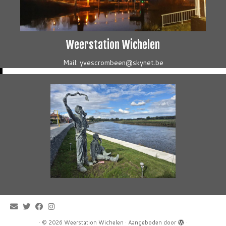
Weerstation Wichelen
Mail: yvescrombeen@skynet.be
·
© 2026
Weerstation Wichelen
·
Aangeboden door
·