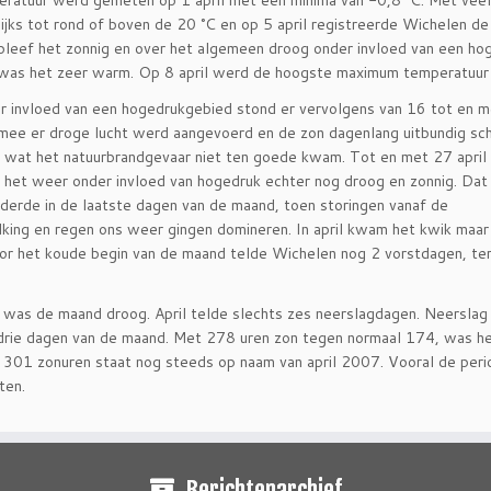
ratuur werd gemeten op 1 april met een minima van -0,8 °C. Met veel
ijks tot rond of boven de 20 °C en op 5 april registreerde Wichelen 
 bleef het zonnig en over het algemeen droog onder invloed van een 
l was het zeer warm. Op 8 april werd de hoogste maximum temperatuur
 invloed van een hogedrukgebied stond er vervolgens van 16 tot en m
ee er droge lucht werd aangevoerd en de zon dagenlang uitbundig sch
, wat het natuurbrandgevaar niet ten goede kwam. Tot en met 27
april
 het weer onder invloed van hogedruk echter nog droog en zonnig. Dat
derde in de laatste dagen van de maand, toen storingen vanaf de
king en regen ons weer gingen domineren. In april kwam het kwik maar
or het koude begin van de maand telde Wichelen nog 2 vorstdagen, ter
 was de maand droog. April telde slechts zes neerslagdagen. Neerslag
e drie dagen van de maand. Met 278 uren zon tegen normaal 174, was h
an 301 zonuren staat nog steeds op naam van april 2007. Vooral de per
oten.
Berichtenarchief