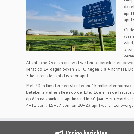
tempe
dagel
april
apri
Onder
waarm
wind
bleef
veran
Atlantische Oceaan ons wel wisten te bereiken en bewol
liefst op 14 dagen boven 20 °C. tegen 3 à 4 normaal. Do
3 het normale aantal is voor april.
Met 23 millimeter neerslag tegen 45 millimeter normaal,
betekenis viel er alleen op de 17e, 18e en in de laatst
op één na zonnigste aprilmaand in 40 jaar. Het record v
4-11 april, 15-17 april en 20-23 april waren zonoverg
Vorige berichten