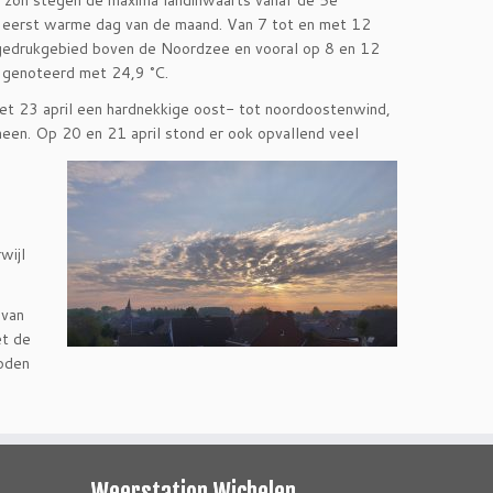
 zon stegen de maxima landinwaarts vanaf de 5e
de eerst warme dag van de maand. Van 7 tot en met 12
hogedrukgebied boven de Noordzee en vooral op 8 en 12
 genoteerd met 24,9 °C.
et 23 april een hardnekkige oost- tot noordoostenwind,
een. Op 20 en 21 april stond er ook opvallend veel
wijl
 van
et de
ioden
Weerstation Wichelen