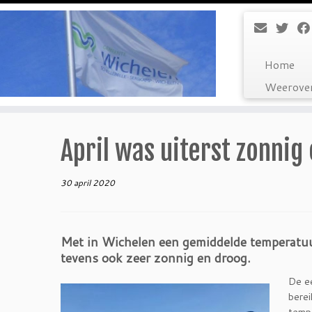
Ga
naar
inhoud
Home
Weerover
April was uiterst zonni
30 april 2020
Met in Wichelen een gemiddelde temperatuur
tevens ook zeer zonnig en droog.
De e
berei