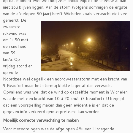
op dat moment evenwel nog zeer onduidelijk of de sneeuw al dan
niet zou blijven liggen. Van de storm (volgens sommigen de ergste
van de afgelopen 50 jaar) heeft Wichelen zoals verwacht niet veel
gemerkt. De
zwaarste
rukwind was
om 1u50 met
een snelheid
van 59
km/u. Op
vrijdag stond er
op volle
Noordzee wel degelijk een noordwesterstorm met een kracht van
9 Beaufort maar het stormtij klokte lager af dan verwacht.
Opvallend was wel dat de wind op datzelfde moment in Wichelen
waaide met een kracht van 10 à 20 km/u (3 beaufort). U begrijpt
dat een voorspelling maken dan geen evidentie is en dat de
gegeven info verkeerd geïnterpreteerd kan worden.
Moeilijk correcte verwachting te maken
Voor meteorologen was de afgelopen 48u een ‘uitdagende