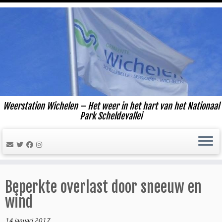
Ga
naar
inhoud
Weerstation Wichelen – Het weer in het hart van het Nationaal
Park Scheldevallei
Beperkte overlast door sneeuw en
wind
14 januari 2017