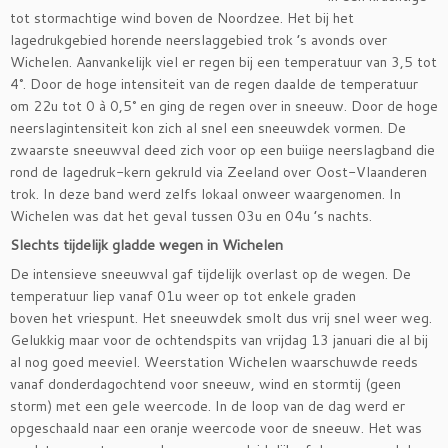
tot stormachtige wind boven de Noordzee. Het bij het
lagedrukgebied horende neerslaggebied trok ’s avonds over
Wichelen. Aanvankelijk viel er regen bij een temperatuur van 3,5 tot
4°. Door de hoge intensiteit van de regen daalde de temperatuur
om 22u tot 0 à 0,5° en ging de regen over in sneeuw. Door de hoge
neerslagintensiteit kon zich al snel een sneeuwdek vormen. De
zwaarste sneeuwval deed zich voor op een buiige neerslagband die
rond de lagedruk-kern gekruld via Zeeland over Oost-Vlaanderen
trok. In deze band werd zelfs lokaal onweer waargenomen. In
Wichelen was dat het geval tussen 03u en 04u ’s nachts.
Slechts tijdelijk gladde wegen in Wichelen
De intensieve sneeuwval gaf tijdelijk overlast op de wegen. De
temperatuur liep vanaf 01u weer op tot enkele graden
boven het vriespunt. Het sneeuwdek smolt dus vrij snel weer weg.
Gelukkig maar voor de ochtendspits van vrijdag 13 januari die al bij
al nog goed meeviel. Weerstation Wichelen waarschuwde reeds
vanaf donderdagochtend voor sneeuw, wind en stormtij (geen
storm) met een gele weercode. In de loop van de dag werd er
opgeschaald naar een oranje weercode voor de sneeuw. Het was