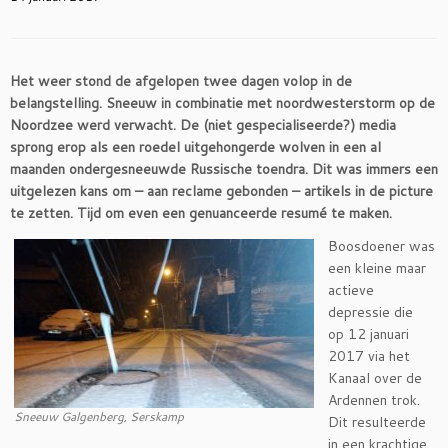
Het weer stond de afgelopen twee dagen volop in de
belangstelling. Sneeuw in combinatie met noordwesterstorm op de
Noordzee werd verwacht. De (niet gespecialiseerde?) media
sprong erop als een roedel uitgehongerde wolven in een al
maanden ondergesneeuwde Russische toendra. Dit was immers een
uitgelezen kans om – aan reclame gebonden – artikels in de picture
te zetten. Tijd om even een genuanceerde resumé te maken.
Boosdoener was
een kleine maar
actieve
depressie die
op 12 januari
2017 via het
Kanaal over de
Ardennen trok.
Sneeuw Galgenberg, Serskamp
Dit resulteerde
in een krachtige