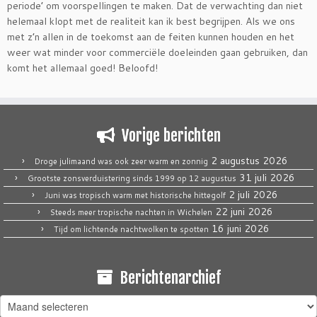
periode’ om voorspellingen te maken. Dat de verwachting dan niet
helemaal klopt met de realiteit kan ik best begrijpen. Als we ons
met z’n allen in de toekomst aan de feiten kunnen houden en het
weer wat minder voor commerciële doeleinden gaan gebruiken, dan
komt het allemaal goed! Beloofd!
Vorige berichten
2 augustus 2026
Droge julimaand was ook zeer warm en zonnig
31 juli 2026
Grootste zonsverduistering sinds 1999 op 12 augustus
2 juli 2026
Juni was tropisch warm met historische hittegolf
22 juni 2026
Steeds meer tropische nachten in Wichelen
16 juni 2026
Tijd om lichtende nachtwolken te spotten
Berichtenarchief
Berichtenarchief