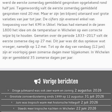
werd de eerste zomerdag gemiddeld gesproken opgetekend rond
half juni. Tegenwoordig valt de eerste zomerdag gemiddeld
gesproken rond 20 mei. Maar er zijn (en blijven) uiteraard wel grote
variaties van jaar tot jaar. De cijfers zijn evenwel enkel van
toepassing voor het KMI in Ukkel. Helaas had niemand in de jaren
1800 het idee om de temperatuur in Wichelen op een correcte
wijze bij te houden. Gemeten over de periode 1833-2017 valt de
eerste zomerse dag op 27 mei. Dit jaar was dit dus opnieuw wat
vroeger, namelijk op 12 mei. Tot op de dag van vandaag (12 juni)
zijn er voorlopig geen zomerse dagen meer bijgekomen. In Wichelen
zijn er gemiddeld 35 zomerse dagen per jaar.
Vorige berichten
2 augustus 2026
Droge julimaand was ook zeer warm en zonnig
31 juli 2026
Grootste zonsverduistering sinds 1999 op 12 augustus
2 juli 2026
Juni was tropisch warm met historische hittegolf
22 juni 2026
Steeds meer tropische nachten in Wichelen