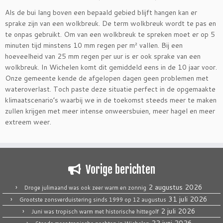
Als de bui lang boven een bepaald gebied blijft hangen kan er
sprake zijn van een wolkbreuk. De term wolkbreuk wordt te pas en
te onpas gebruikt. Om van een wolkbreuk te spreken moet er op 5
minuten tijd minstens 10 mm regen per m² vallen. Bij een
hoeveelheid van 25 mm regen per uur is er ook sprake van een
wolkbreuk. In Wichelen komt dit gemiddeld eens in de 10 jaar voor.
Onze gemeente kende de afgelopen dagen geen problemen met
wateroverlast. Toch paste deze situatie perfect in de opgemaakte
klimaatscenario’s waarbij we in de toekomst steeds meer te maken
zullen krijgen met meer intense onweersbuien, meer hagel en meer
extreem weer.
Vorige berichten
2 augustus 2026
Droge julimaand was ook zeer warm en zonnig
31 juli 2026
Grootste zonsverduistering sinds 1999 op 12 augustus
2 juli 2026
Juni was tropisch warm met historische hittegolf