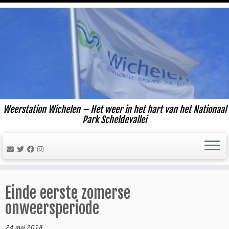
Ga
naar
inhoud
Weerstation Wichelen – Het weer in het hart van het Nationaal
Park Scheldevallei
Einde eerste zomerse
onweersperiode
24 mei 2018