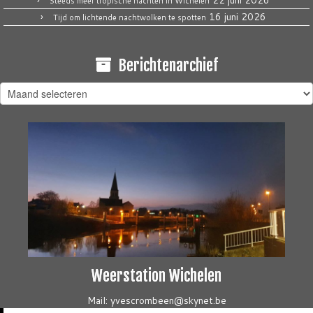
22 juni 2026
Steeds meer tropische nachten in Wichelen
16 juni 2026
Tijd om lichtende nachtwolken te spotten
Berichtenarchief
Berichtenarchief
Weerstation Wichelen
Mail: yvescrombeen@skynet.be