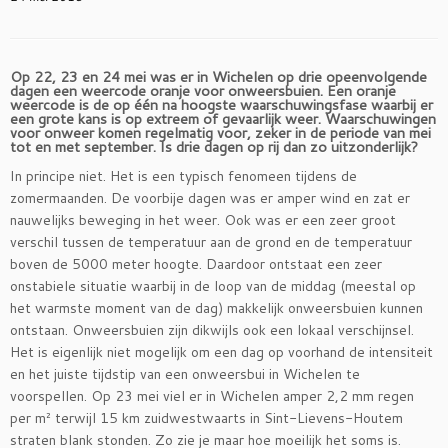
Op 22, 23 en 24 mei was er in Wichelen op drie opeenvolgende
dagen een weercode oranje voor onweersbuien. Een oranje
weercode is de op één na hoogste waarschuwingsfase waarbij er
een grote kans is op extreem of gevaarlijk weer. Waarschuwingen
voor onweer komen regelmatig voor, zeker in de periode van mei
tot en met september. Is drie dagen op rij dan zo uitzonderlijk?
In principe niet. Het is een typisch fenomeen tijdens de
zomermaanden. De voorbije dagen was er amper wind en zat er
nauwelijks beweging in het weer. Ook was er een zeer groot
verschil tussen de temperatuur aan de grond en de temperatuur
boven de 5000 meter hoogte. Daardoor ontstaat een zeer
onstabiele situatie waarbij in de loop van de middag (meestal op
het warmste moment van de dag) makkelijk onweersbuien kunnen
ontstaan. Onweersbuien zijn dikwijls ook een lokaal verschijnsel.
Het is eigenlijk niet mogelijk om een dag op voorhand de intensiteit
en het juiste tijdstip van een onweersbui in Wichelen te
voorspellen. Op 23 mei viel er in Wichelen amper 2,2 mm regen
per m² terwijl 15 km zuidwestwaarts in Sint-Lievens-Houtem
straten blank stonden. Zo zie je maar hoe moeilijk het soms is.