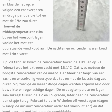
en klaarde het op; er
volgde een zonovergoten
en droge periode die tot en
met de 19e zou duren.
Hoewel de
middagtemperaturen ruim
boven het vriespunt lagen
voelde het met een
doorstaande wind koud aan. De nachten en ochtenden waren koud
met lichte vorst
Op 20 februari kwam de temperatuur boven de 10°C en op 21
februari was het extreem zacht met 18,1°C. Dat was meteen de
hoogste temperatuur van de maand. Het bleek het begin van een
zacht en wisselvallig weertype dat tot en met de laatste dag zou
duren. Vrij zonnige en meest droge dagen werden afgewisseld door
bewolkte en regenachtige dagen. De middagtemperaturen lagen
aanvankelijk tussen de 12 en 15 graden, later deed de temperatuur
een stapje terug. Februari telde in Wichelen elf vorstdagen (dagen
waarop de minimumtemperatuur onder het vriespunt ligt) en dat
komt overeen met het normale gemiddelde.