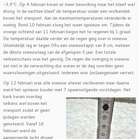
-3,9°C. Op 4 februari kwam er meer bewolking maar het bleef wel
droog. In de nachten bleef de temperatuur onder een wolkendek
boven het vriespunt. Aan de maximumtemperaturen veranderde er
weinig. Rond 10 februari sloeg het weer opnieuw om. Tijdens de
vroege ochtend van 11 februari begon het te regenen bij 1 graad.
De temperatuur daalde verder en de regen ging over in sneeuw.
Uiteindelijk lag er tegen 09u een sneeuwtapijt van 8 cm, meteen
de dikste sneeuwlaag van de afgelopen 5 jaar. Een totale
verkeerschaos was het gevolg. De regen die overging in sneeuw
zat niet in de verwachting dus waren er de dag voordien geen
waarschuwingen uitgestuurd. Iedereen was (on)aangenaam verrast.
Op 12 februari was alle sneeuw alweer verdwenen maar daarna
werd het opnieuw kouder met 7 opeenvolgende
vorstdagen. Het
kwik kwam overdag
telkens wel boven het
vriespunt zodat er geen
ijsdagen werden
genoteerd. Vanaf 16
februari werd de
aangevoerde lucht droger