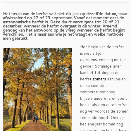
Het begin van de herfst valt niet elk jaar op dezelfde datum, maar
afwisselend op 22 of 23 september. Vanaf dat moment gaat de
astronomische herfst in. Deze duurt vervolgens tot 20 of 21
december, wanneer de herfst overgaat in de winter. Vreemd
genoeg kan het antwoord op de vraag wanneer de herfst begint
verschillen. Het is maar aan wie je het vraagt en welke methode
men gebruikt.
Het begin van de herfst
is niet altijd in
overeenstemming met je
gevoel. Sommige jaren
kan het tot diep in de
herfst
zomers
aanvoelen
en kunnen de
temperaturen hoog
blijven; andere jaren voelt
het al als een gure herfst
nog ver voordat de zomer
ten einde loopt. Ook zijn
het ene jaar bomen nog
lang groen en het andere