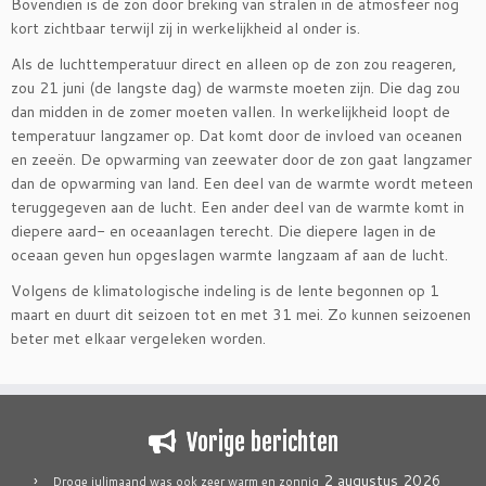
Bovendien is de zon door breking van stralen in de atmosfeer nog
kort zichtbaar terwijl zij in werkelijkheid al onder is.
Als de luchttemperatuur direct en alleen op de zon zou reageren,
zou 21 juni (de langste dag) de warmste moeten zijn. Die dag zou
dan midden in de zomer moeten vallen. In werkelijkheid loopt de
temperatuur langzamer op. Dat komt door de invloed van oceanen
en zeeën. De opwarming van zeewater door de zon gaat langzamer
dan de opwarming van land. Een deel van de warmte wordt meteen
teruggegeven aan de lucht. Een ander deel van de warmte komt in
diepere aard- en oceaanlagen terecht. Die diepere lagen in de
oceaan geven hun opgeslagen warmte langzaam af aan de lucht.
Volgens de klimatologische indeling is de lente begonnen op 1
maart en duurt dit seizoen tot en met 31 mei. Zo kunnen seizoenen
beter met elkaar vergeleken worden.
Vorige berichten
2 augustus 2026
Droge julimaand was ook zeer warm en zonnig