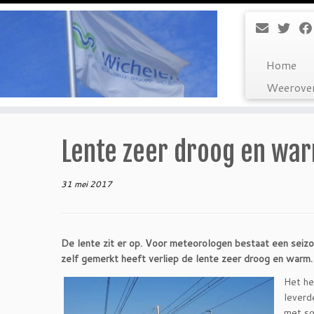
Ga
naar
inhoud
Home
Weerover
Lente zeer droog en wa
31 mei 2017
De lente zit er op. Voor meteorologen bestaat een seiz
zelf gemerkt heeft verliep de lente zeer droog en warm.
Het he
leverd
met so