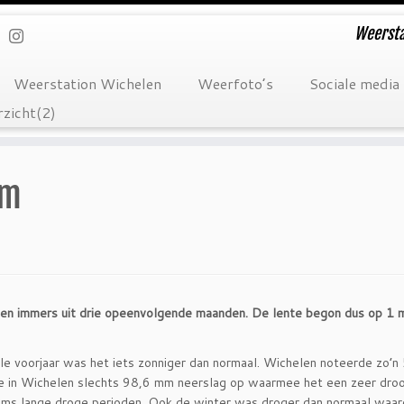
Weersta
Weerstation Wichelen
Weerfoto’s
Sociale media
zicht(2)
rm
oen immers uit drie opeenvolgende maanden. De lente begon dus op 1 m
le voorjaar was het iets zonniger dan normaal. Wichelen noteerde zo’n
e in Wichelen slechts 98,6 mm neerslag op waarmee het een zeer droo
ms lange droge perioden. Ook de winter was droger dan normaal waar