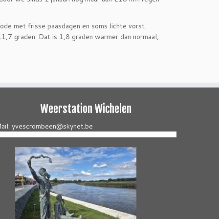
ode met frisse paasdagen en soms lichte vorst.
11,7 graden. Dat is 1,8 graden warmer dan normaal,
Weerstation Wichelen
ail: yvescrombeen@skynet.be