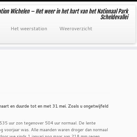
tion Wichelen – Het weer in het hart van het Nationaal Park
Scheldevallei
Het weerstation
Weeroverzicht
aart en duurde tot en met 31 mei. Zoals u ongetwijfeld
 535 uur zon tegenover 504 uur normaal. De lente
g voorjaar was. Alle maanden waren droger dan normaal
door we sinds 1 januari nog maar aan 218 mm regen