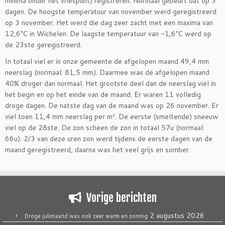
minima onder het vriespunt) registreren. Normaal gebeurt dat op 3
dagen. De hoogste temperatuur van november werd geregistreerd
op 3 november. Het werd die dag zeer zacht met een maxima van
12,6°C in Wichelen. De laagste temperatuur van -1,6°C werd op
de 23ste geregistreerd.
In totaal viel er in onze gemeente de afgelopen maand 49,4 mm
neerslag (normaal: 81,5 mm). Daarmee was de afgelopen maand
40% droger dan normaal. Het grootste deel dan de neerslag viel in
het begin en op het einde van de maand. Er waren 11 volledig
droge dagen. De natste dag van de maand was op 26 november. Er
viel toen 11,4 mm neerslag per m². De eerste (smeltende) sneeuw
viel op de 28ste. De zon scheen de zon in totaal 57u (normaal:
66u). 2/3 van deze uren zon werd tijdens de eerste dagen van de
maand geregistreerd, daarna was het veel grijs en somber.
Vorige berichten
2 augustus 2026
Droge julimaand was ook zeer warm en zonnig