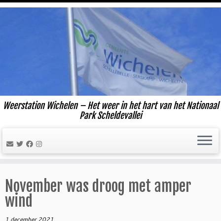
Ga
naar
inhoud
Weerstation Wichelen – Het weer in het hart van het Nationaal
Park Scheldevallei
November was droog met amper
wind
1 december 2021