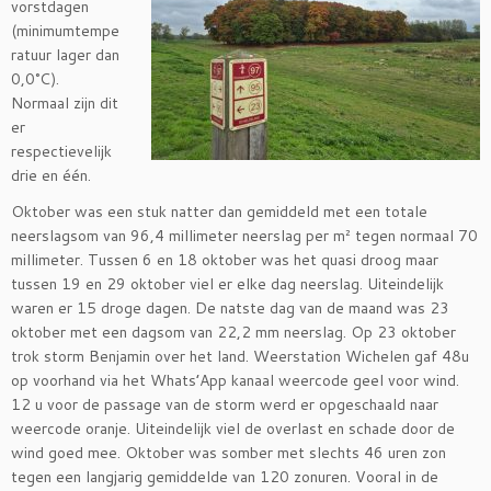
vorstdagen
(minimumtempe
ratuur lager dan
0,0°C).
Normaal zijn dit
er
respectievelijk
drie en één.
Oktober was een stuk natter dan gemiddeld met een totale
neerslagsom van 96,4 millimeter neerslag per m² tegen normaal 70
millimeter. Tussen 6 en 18 oktober was het quasi droog maar
tussen 19 en 29 oktober viel er elke dag neerslag. Uiteindelijk
waren er 15 droge dagen. De natste dag van de maand was 23
oktober met een dagsom van 22,2 mm neerslag. Op 23 oktober
trok storm Benjamin over het land. Weerstation Wichelen gaf 48u
op voorhand via het Whats’App kanaal weercode geel voor wind.
12 u voor de passage van de storm werd er opgeschaald naar
weercode oranje. Uiteindelijk viel de overlast en schade door de
wind goed mee. Oktober was somber met slechts 46 uren zon
tegen een langjarig gemiddelde van 120 zonuren. Vooral in de