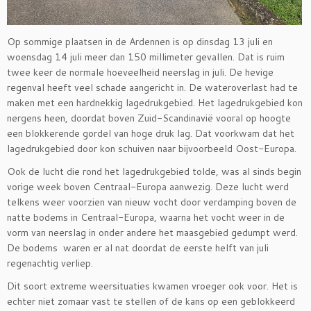
Op sommige plaatsen in de Ardennen is op dinsdag 13 juli en
woensdag 14 juli meer dan 150 millimeter gevallen. Dat is ruim
twee keer de normale hoeveelheid neerslag in juli. De hevige
regenval heeft veel schade aangericht in. De wateroverlast had te
maken met een hardnekkig lagedrukgebied. Het lagedrukgebied kon
nergens heen, doordat boven Zuid-Scandinavië vooral op hoogte
een blokkerende gordel van hoge druk lag. Dat voorkwam dat het
lagedrukgebied door kon schuiven naar bijvoorbeeld Oost-Europa.
Ook de lucht die rond het lagedrukgebied tolde, was al sinds begin
vorige week boven Centraal-Europa aanwezig. Deze lucht werd
telkens weer voorzien van nieuw vocht door verdamping boven de
natte bodems in Centraal-Europa, waarna het vocht weer in de
vorm van neerslag in onder andere het maasgebied gedumpt werd.
De bodems waren er al nat doordat de eerste helft van juli
regenachtig verliep.
Dit soort extreme weersituaties kwamen vroeger ook voor. Het is
echter niet zomaar vast te stellen of de kans op een geblokkeerd