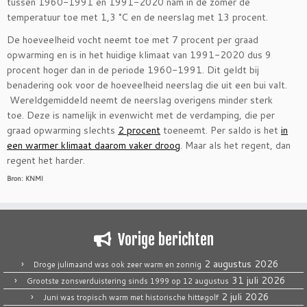
tussen 1960-1991 en 1991-2020 nam in de zomer de
temperatuur toe met 1,3 °C en de neerslag met 13 procent.
De hoeveelheid vocht neemt toe met 7 procent per graad
opwarming en is in het huidige klimaat van 1991-2020 dus 9
procent hoger dan in de periode 1960-1991. Dit geldt bij
benadering ook voor de hoeveelheid neerslag die uit een bui valt.
Wereldgemiddeld neemt de neerslag overigens minder sterk
toe. Deze is namelijk in evenwicht met de verdamping, die per
graad opwarming slechts
2 procent
toeneemt. Per saldo is het
in
een warmer klimaat daarom vaker droog
. Maar als het regent, dan
regent het harder.
Bron: KNMI
Vorige berichten
2 augustus 2026
Droge julimaand was ook zeer warm en zonnig
31 juli 2026
Grootste zonsverduistering sinds 1999 op 12 augustus
2 juli 2026
Juni was tropisch warm met historische hittegolf