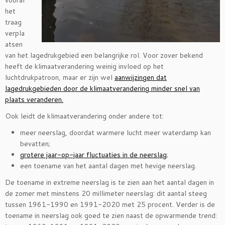
vooral
het
traag
verpla
atsen
van het lagedrukgebied een belangrijke rol. Voor zover bekend
heeft de klimaatverandering weinig invloed op het
luchtdrukpatroon, maar er zijn wel
aanwijzingen dat
lagedrukgebieden door de klimaatverandering minder snel van
plaats veranderen.
Ook leidt de klimaatverandering onder andere tot:
meer neerslag, doordat warmere lucht meer waterdamp kan
bevatten;
grotere jaar-op-jaar fluctuaties in de neerslag
;
een toename van het aantal dagen met hevige neerslag.
De toename in extreme neerslag is te zien aan het aantal dagen in
de zomer met minstens 20 millimeter neerslag: dit aantal steeg
tussen 1961-1990 en 1991-2020 met 25 procent. Verder is de
toename in neerslag ook goed te zien naast de opwarmende trend: