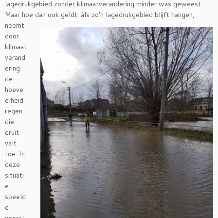
lagedrukgebied zonder klimaatverandering minder was geweest.
Maar hoe dan ook geldt: áls zo’n
lagedrukgebied blijft hangen,
neemt
door
klimaat
verand
ering
de
hoeve
elheid
regen
die
eruit
valt
toe. In
deze
situati
e
speeld
e