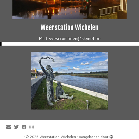
Weerstation Wichelen
Mail: yvescrombeen@skynet.be
·
© 2026
Weerstation Wichelen
·
Aangeboden door
·