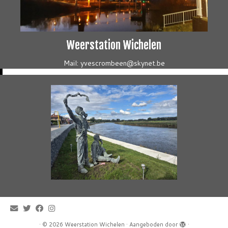
Weerstation Wichelen
Mail: yvescrombeen@skynet.be
·
© 2026
Weerstation Wichelen
·
Aangeboden door
·