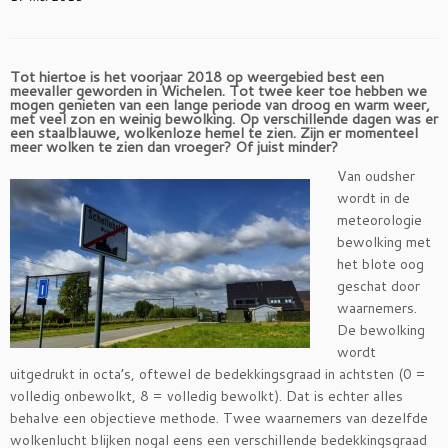
Tot hiertoe is het voorjaar 2018 op weergebied best een
meevaller geworden in Wichelen. Tot twee keer toe hebben we
mogen genieten van een lange periode van droog en warm weer,
met veel zon en weinig bewolking. Op verschillende dagen was er
een staalblauwe, wolkenloze hemel te zien. Zijn er momenteel
meer wolken te zien dan vroeger? Of juist minder?
Van oudsher
wordt in de
meteorologie
bewolking met
het blote oog
geschat door
waarnemers.
De bewolking
wordt
uitgedrukt in octa’s, oftewel de bedekkingsgraad in achtsten (0 =
volledig onbewolkt, 8 = volledig bewolkt). Dat is echter alles
behalve een objectieve methode. Twee waarnemers van dezelfde
wolkenlucht blijken nogal eens een verschillende bedekkingsgraad