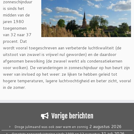
zonneschijnduur
is sinds het
midden van de
jaren 1980
toegenomen
van 32 naar 37
procent. Dat
wordt vooral toegeschreven aan verbeterde luchtkwaliteit (de
uitstoot van zwavel is vrijwel nul geworden) en de daardoor
afgenomen bewolking (de zwavel werkt als condensatiekernen
voor wolken). De veranderingen in zonneschijnduur op hun beurt zijn
weer van invloed op het weer: ze lijken te hebben geleid tot
hogere temperaturen, lagere luchtvochtigheid en beter zicht, vooral
in de zomer.
Vorige berichten
2 augustus 2026
Droge julimaand was ook zeer warm en zonnig
31 juli 2026