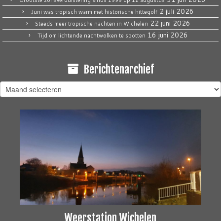
Grootste zonsverduistering sinds 1999 op 12 augustus
2 juli 2026
Juni was tropisch warm met historische hittegolf
22 juni 2026
Steeds meer tropische nachten in Wichelen
16 juni 2026
Tijd om lichtende nachtwolken te spotten
Berichtenarchief
Berichtenarchief
Weerstation Wichelen