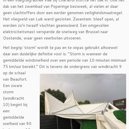
In een vliegtuigfabriek vlak bij Charleroi stortte het dak in. Ook het
dak van het zwembad van Poperinge bezweek, al vielen er daar
geen slachtoffers door een eerder genomen veiligheidsmaatregel.
Het vliegveld van Luik werd gesloten. Zaventem bleef open, al
werden zo’n twaalf vluchten geannuleerd. Een omgevallen
elektriciteitsmast versperde de snelweg van Brussel naar
Oostende, waar geen veerboten uitvoeren.
Het begrip ‘storm’ wordt te pas en te onpas gebruikt alhoewel
daar een duidelijke definitie voor is: “Storm is wanneer de
gemiddelde windsnelheid over een periode van 10 minuten minimaal
75 km/uur bereikt.” Dit is
tevens de ondergrens van windkracht 9
op de schaal
van Beaufort.
Een zware
storm
(windkracht
10) begint bij
een
gemiddelde
snelheid van 90