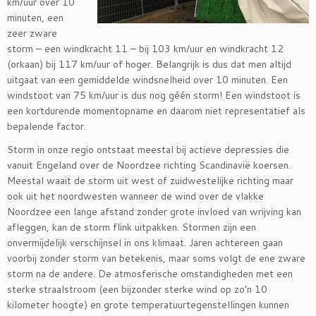
km/uur over 10
minuten, een
zeer zware
storm – een windkracht 11 – bij 103 km/uur en windkracht 12
(orkaan) bij 117 km/uur of hoger. Belangrijk is dus dat men altijd
uitgaat van een gemiddelde windsnelheid over 10 minuten. Een
windstoot van 75 km/uur is dus nog géén storm! Een windstoot is
een kortdurende momentopname en daarom niet representatief als
bepalende factor.
Storm in onze regio ontstaat meestal bij actieve depressies die
vanuit Engeland over de Noordzee richting Scandinavië koersen.
Meestal waait de storm uit west of zuidwestelijke richting maar
ook uit het noordwesten wanneer de wind over de vlakke
Noordzee een lange afstand zonder grote invloed van wrijving kan
afleggen, kan de storm flink uitpakken. Stormen zijn een
onvermijdelijk verschijnsel in ons klimaat. Jaren achtereen gaan
voorbij zonder storm van betekenis, maar soms volgt de ene zware
storm na de andere. De atmosferische omstandigheden met een
sterke straalstroom (een bijzonder sterke wind op zo’n 10
kilometer hoogte) en grote temperatuurtegenstellingen kunnen