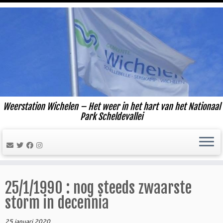
Ga
naar
inhoud
Weerstation Wichelen – Het weer in het hart van het Nationaal
Park Scheldevallei
25/1/1990 : nog steeds zwaarste
storm in decennia
25 januari 2020